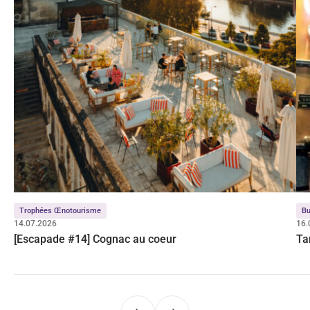
Trophées Œnotourisme
Bu
14.07.2026
16.
[Escapade #14] Cognac au coeur
Ta