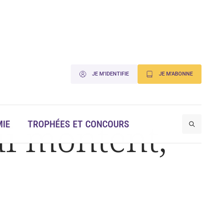
JE M'IDENTIFIE
JE M'ABONNE
i montent,
IE
TROPHÉES ET CONCOURS