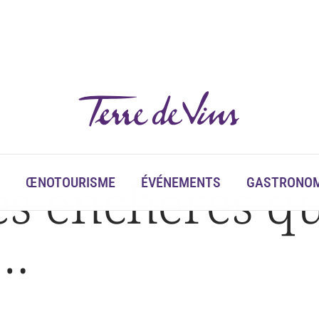
s enchères qu
ŒNOTOURISME
ÉVÉNEMENTS
GASTRONOM
t…