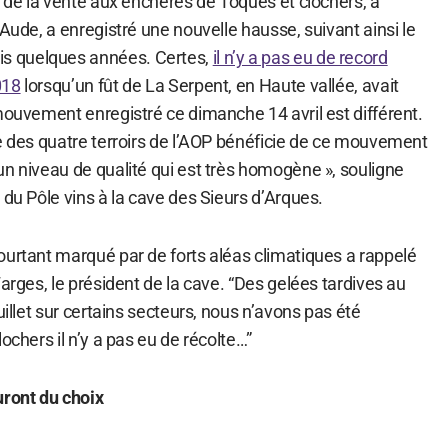
n de la vente aux enchères de Toques et clochers, à
’Aude, a enregistré une nouvelle hausse, suivant ainsi le
 quelques années. Certes,
il n’y a pas eu de record
018
lorsqu’un fût de La Serpent, en Haute vallée, avait
mouvement enregistré ce dimanche 14 avril est différent.
le des quatre terroirs de l’AOP bénéficie de ce mouvement
un niveau de qualité qui est très homogène », souligne
 du Pôle vins à la cave des Sieurs d’Arques.
ourtant marqué par de forts aléas climatiques a rappelé
Farges, le président de la cave. “Des gelées tardives au
uillet sur certains secteurs, nous n’avons pas été
ochers il n’y a pas eu de récolte…”
uront du choix