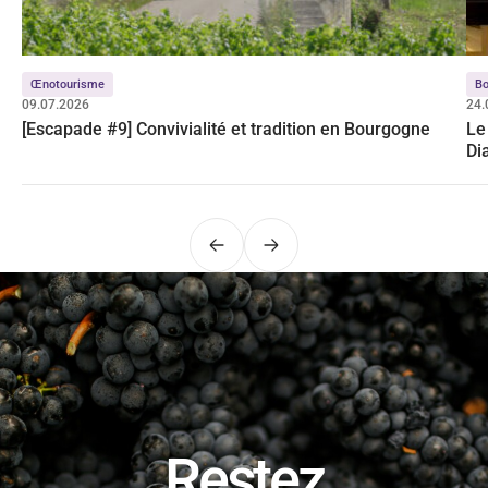
Œnotourisme
B
09.07.2026
24.
[Escapade #9] Convivialité et tradition en Bourgogne
Le
Di
Précédent
Suivant
Restez