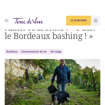
Accueil
Actualités
Alain Tourenne : « Fuck le Bordeaux bashing ! »
JE M'ABONNE
JE M'ID
Alain Tourenne : « Fuck
le Bordeaux bashing ! »
Bordeaux
Consommation de vin
Vin rouge