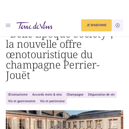
Accueil
« Belle Époque Society », la nouvelle offre œnotouristique du champagne Perrier-Jouët
JE M'ABONNE
JE M'ID
“Belle Époque Society”,
la nouvelle offre
œnotouristique du
champagne Perrier-
Jouët
Œnotourisme
Accords mets & vins
Champagne
Dégustation de vin
Vin et gastronomie
Vin et patrimoine