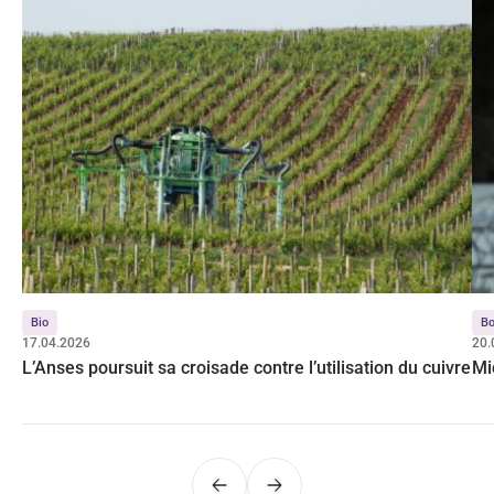
Bio
Bo
17.04.2026
20.
L’Anses poursuit sa croisade contre l’utilisation du cuivre
Mi