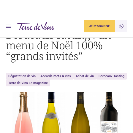
Accueil
Bordeaux Tasting : un menu de Noël 100% « grands invités »
JE M'ABONNE
JE M'ID
Bordeaux Tasting : un
menu de Noël 100%
“grands invités”
Dégustation de vin
Accords mets & vins
Achat de vin
Bordeaux Tasting
Terre de Vins Le magazine