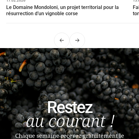
17.02.2026
13.
Le Domaine Mondoloni, un projet territorial pour la
Fa
résurrection d’un vignoble corse
ton
Précédent
Suivant
Restez
au courant !
Chaque semaine recevez gratuitement le