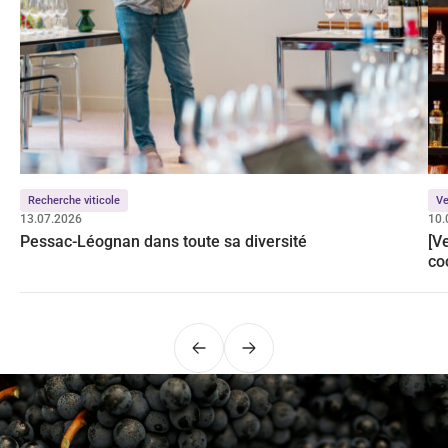
Recherche viticole
Ve
13.07.2026
10.
Pessac-Léognan dans toute sa diversité
[V
co
Précédent
Suivant