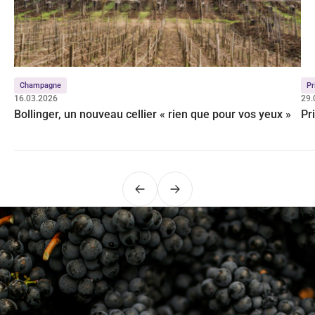
Champagne
Pr
16.03.2026
29.
Bollinger, un nouveau cellier « rien que pour vos yeux »
Pr
Précédent
Suivant