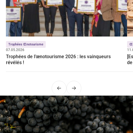
Trophées Œnotourisme
Œ
07.05.2026
11.
Trophées de l’œnotourisme 2026 : les vainqueurs
[E
révélés !
de
Précédent
Suivant