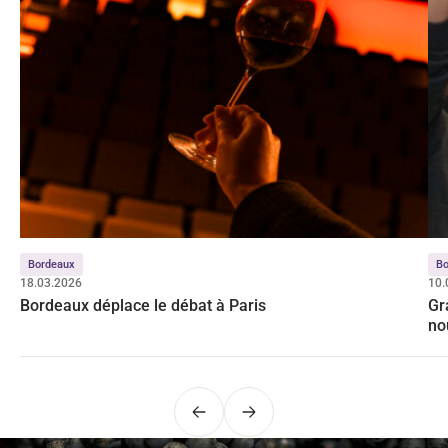
Bordeaux
Bo
18.03.2026
10.
Bordeaux déplace le débat à Paris
Gr
no
Précédent
Suivant