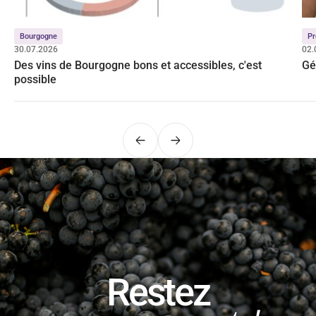
Bourgogne
Pr
30.07.2026
02.
Des vins de Bourgogne bons et accessibles, c'est
Gé
possible
Précédent
Suivant
Restez