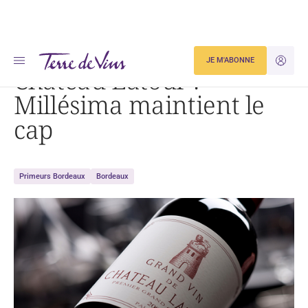
Accueil
Château Latour : Millésima maintient le cap
JE M'ABONNE
JE M'ID
Château Latour :
Millésima maintient le
cap
Primeurs Bordeaux
Bordeaux