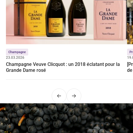
Champagne
Pr
23.03.2026
19.
Champagne Veuve Clicquot : un 2018 éclatant pour la
[P
Grande Dame rosé
de
Précédent
Suivant