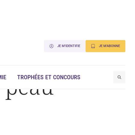
JE M'IDENTIFIE
JE M'ABONNE
 peau
IE
TROPHÉES ET CONCOURS