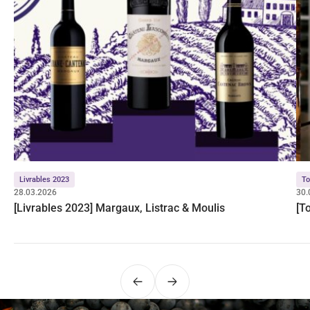
Livrables 2023
To
28.03.2026
30.
[Livrables 2023] Margaux, Listrac & Moulis
[T
Précédent
Suivant