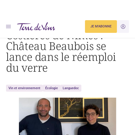
Accueil
Costières de Nîmes : Château Beaubois se lance dans le réemploi du verre
JE M'ABONNE
JE M'ID
Costières de Nîmes :
Château Beaubois se
lance dans le réemploi
du verre
Vin et environnement
Écologie
Languedoc