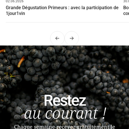
02.06.2026
30.
Grande Dégustation Primeurs : avec la participation de
Bo
1jour1vin
co
Précédent
Suivant
Restez
au courant !
Chaque semaine recevez gratuitement le