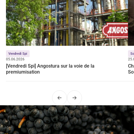
Vendredi Spi
S
05.06.2026
25.
[Vendredi Spi] Angostura sur la voie de la
Ch
premiumisation
So
Précédent
Suivant