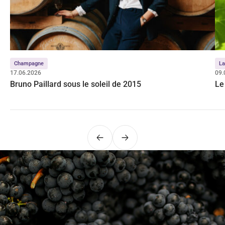
Champagne
La
17.06.2026
09.
Bruno Paillard sous le soleil de 2015
Le
Précédent
Suivant