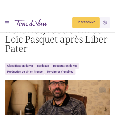
Accueil
Denarius, l’autre vin de Loïc Pasquet après Liber Pater
JE M'ABONNE
JE M'ID
Denarius, l’autre vin de
Loïc Pasquet après Liber
Pater
Classification du vin
Bordeaux
Dégustation de vin
Production de vin en France
Terroirs et Vignobles