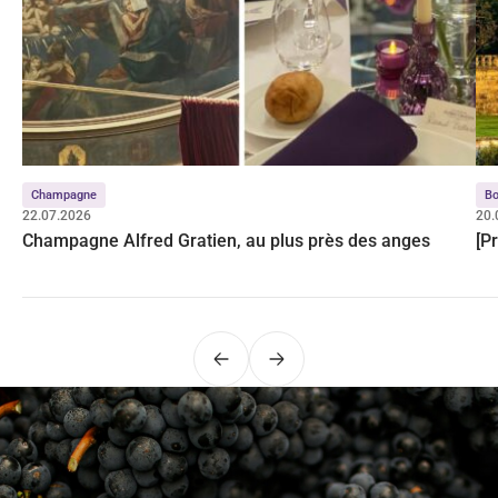
Champagne
Bo
22.07.2026
20.
Champagne Alfred Gratien, au plus près des anges
[P
Précédent
Suivant