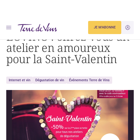
Accueil
EOVINO : offrez-vous un atelier en amoureux pour la Saint-Valentin
JE M'ABONNE
JE M'ID
EOVINO : offrez-vous un
atelier en amoureux
pour la Saint-Valentin
Internet et vin
Dégustation de vin
Événements Terre de Vins