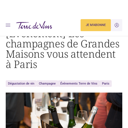
Accueil
[Événement] Les champagnes de Grandes Maisons vous attendent à Paris
JE M'ABONNE
JE M'ID
[Événement] Les
champagnes de Grandes
Maisons vous attendent
à Paris
Dégustation de vin
Champagne
Événements Terre de Vins
Paris