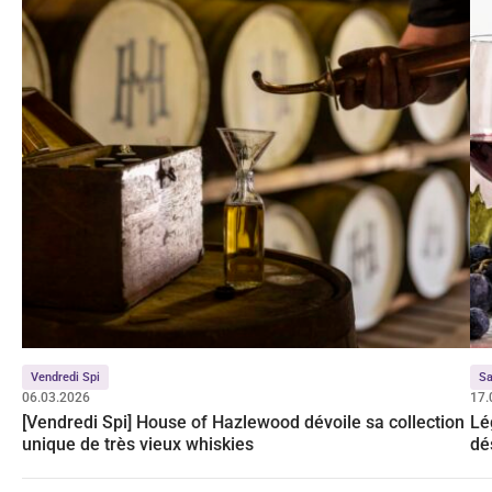
Vendredi Spi
Sa
06.03.2026
17.
[Vendredi Spi] House of Hazlewood dévoile sa collection
Lé
unique de très vieux whiskies
dé