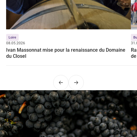
Loire
Bu
08.05.2026
31.
Ivan Massonnat mise pour la renaissance du Domaine
Ra
du Closel
de
Précédent
Suivant