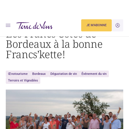
Accueil
Les Francs Côtes de Bordeaux à la bonne Francs’kette!
JE M'ABONNE
JE M'ID
Les Francs Côtes de
Bordeaux à la bonne
Francs’kette!
Œnotourisme
Bordeaux
Dégustation de vin
Événement du vin
Terroirs et Vignobles