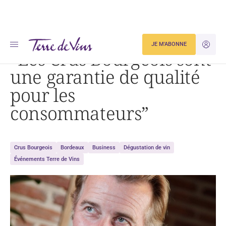
Accueil
« Les Crus Bourgeois sont une garantie de qualité pour les consommateurs »
JE M'ABONNE
JE M'ID
“Les Crus Bourgeois sont
une garantie de qualité
pour les
consommateurs”
Crus Bourgeois
Bordeaux
Business
Dégustation de vin
Événements Terre de Vins