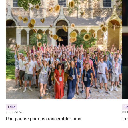
Loire
Bo
23.06.2026
08.
Une paulée pour les rassembler tous
Lo