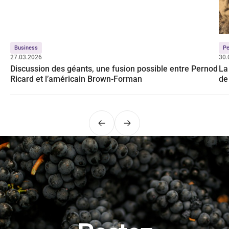
Business
Pe
27.03.2026
30.
Discussion des géants, une fusion possible entre Pernod
La
Ricard et l’américain Brown-Forman
de
Précédent
Suivant