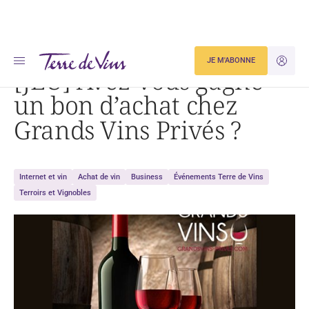
Accueil
[JEU] Avez-vous gagné un bon d’achat chez Grands Vins Privés ?
JE M'ABONNE
JE M'ID
[JEU] Avez-vous gagné
un bon d’achat chez
Grands Vins Privés ?
Internet et vin
Achat de vin
Business
Événements Terre de Vins
Terroirs et Vignobles