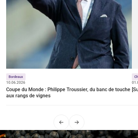
Bordeaux
C
10.06.2026
01.
Coupe du Monde : Philippe Troussier, du banc de touche
[S
aux rangs de vignes
Précédent
Suivant