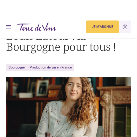
Accueil
Actualités
Louis Latour : la Bourgogne pour tous !
JE M'ABONNE
JE M'ID
Louis Latour : la
Bourgogne pour tous !
Bourgogne
Production de vin en France