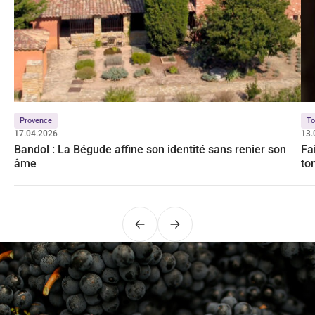
Provence
To
17.04.2026
13.
Bandol : La Bégude affine son identité sans renier son
Fa
âme
ton
Précédent
Suivant