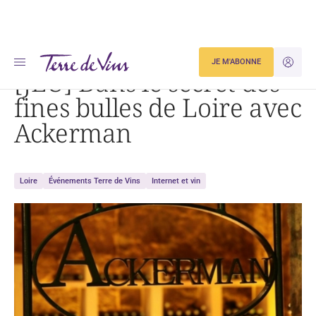
Accueil
[JEU] Dans le secret des fines bulles de Loire avec Ackerman
JE M'ABONNE
JE M'ID
[JEU] Dans le secret des
fines bulles de Loire avec
Ackerman
Loire
Événements Terre de Vins
Internet et vin