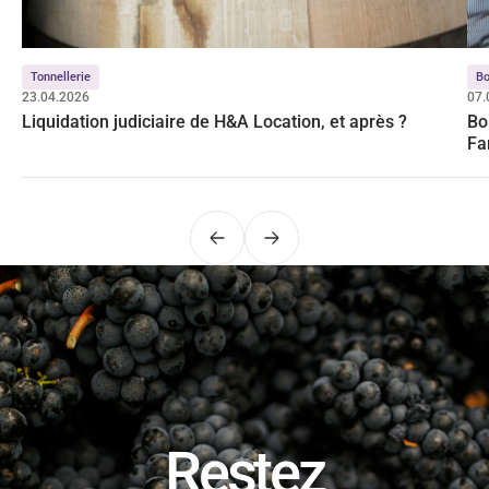
Tonnellerie
Bo
23.04.2026
07.
Liquidation judiciaire de H&A Location, et après ?
Bo
Fa
Précédent
Suivant
Restez