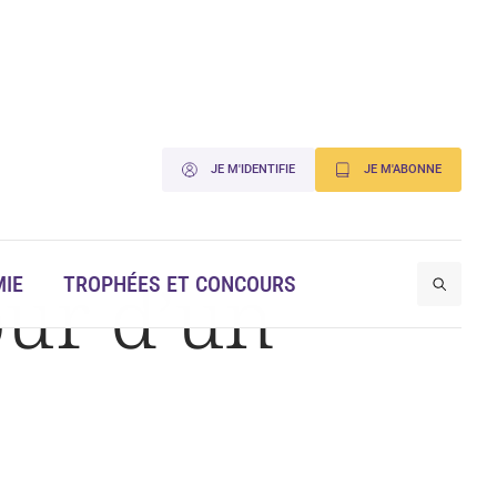
JE M'IDENTIFIE
JE M'ABONNE
our d’un
IE
TROPHÉES ET CONCOURS