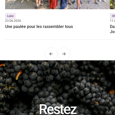
Loire
C
23.06.2026
11.
Une paulée pour les rassembler tous
Da
Jo
Précédent
Suivant
Restez