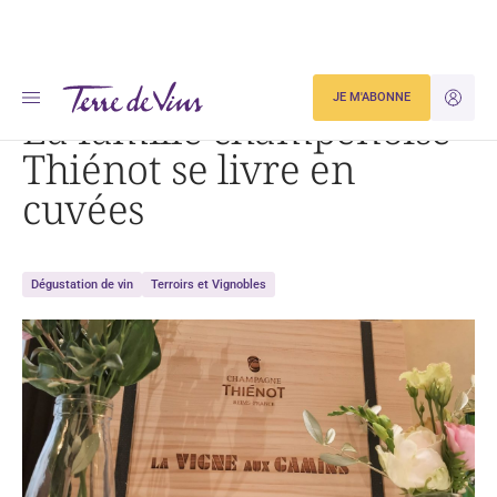
Accueil
La famille champenoise Thiénot se livre en cuvées
JE M'ABONNE
JE M'ID
La famille champenoise
Thiénot se livre en
cuvées
Dégustation de vin
Terroirs et Vignobles