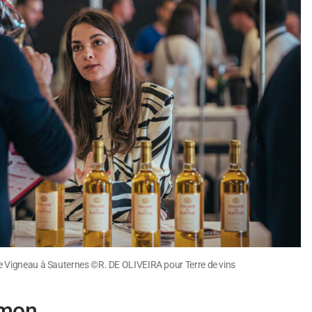
 Vigneau à Sauternes ©R. DE OLIVEIRA pour Terre de vins
umon