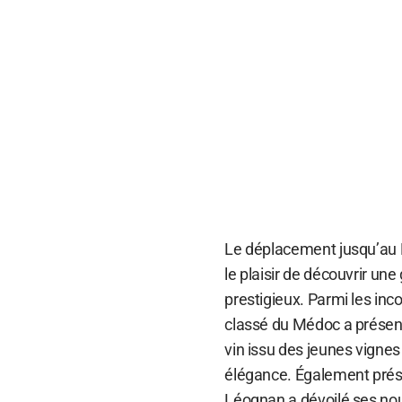
Le déplacement jusqu’au H
le plaisir de découvrir un
prestigieux. Parmi les in
classé du Médoc a présen
vin issu des jeunes vigne
élégance. Également prése
Léognan a dévoilé ses no