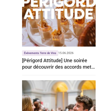
©R. DE OLIVEIRA pour Terre de vins
15.06.2026
Événements Terre de Vins
[Périgord Attitude] Une soirée
pour découvrir des accords mets-
vins de talent