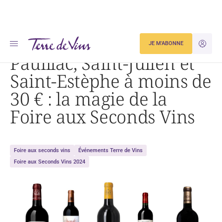
Accueil
Actualités
JE M'ABONNE
JE M'ID
Pauillac, Saint-Julien et Saint-Estèphe à moins de 30 € : la magie de la Foire aux Seconds Vins
Pauillac, Saint-Julien et
Saint-Estèphe à moins de
30 € : la magie de la
Foire aux Seconds Vins
Foire aux seconds vins
Événements Terre de Vins
Foire aux Seconds Vins 2024