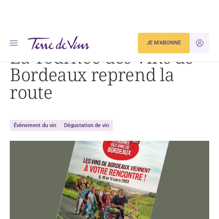
Accueil
La Tournée des Vins de Bordeaux reprend la route
JE M'ABONNE
JE M'ID
La Tournée des Vins de
Bordeaux reprend la
route
Événement du vin
Dégustation de vin