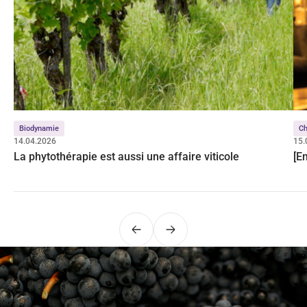
Biodynamie
C
14.04.2026
15.
La phytothérapie est aussi une affaire viticole
[E
Précédent
Suivant