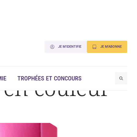
JE M'IDENTIFIE
JE M'ABONNE
e en couleur
IE
TROPHÉES ET CONCOURS