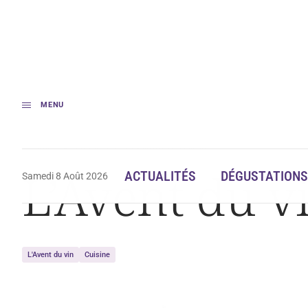
MENU
Accueil
L’Avent du vin #8 : Cuisine en couleur
L’Avent du v
ACTUALITÉS
DÉGUSTATIONS
Samedi 8 Août 2026
L'Avent du vin
Cuisine