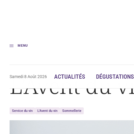
MENU
Accueil
L’Avent du vin #9 – Aération contrôlée
L’Avent du v
ACTUALITÉS
DÉGUSTATIONS
Samedi 8 Août 2026
Service du vin
L'Avent du vin
Sommellerie