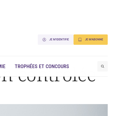
JE M'IDENTIFIE
JE M'ABONNE
on contrôlée
IE
TROPHÉES ET CONCOURS