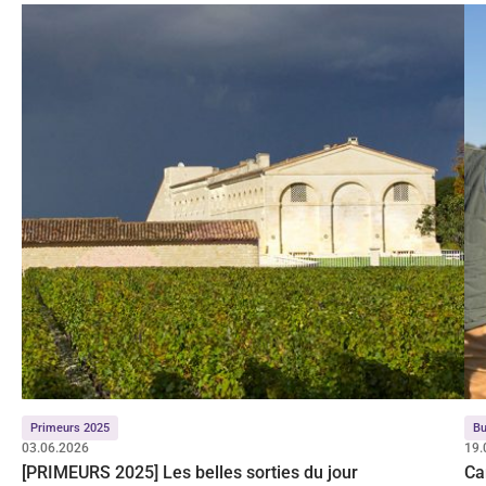
Primeurs 2025
Bu
03.06.2026
19.
[PRIMEURS 2025] Les belles sorties du jour
Ca