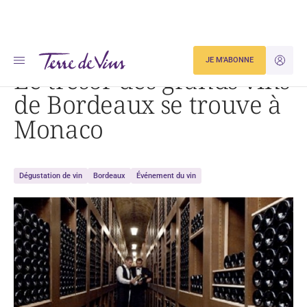
Accueil
Le trésor des grands vins de Bordeaux se trouve à Monaco
JE M'ABONNE
JE M'ID
Le trésor des grands vins
de Bordeaux se trouve à
Monaco
Dégustation de vin
Bordeaux
Événement du vin