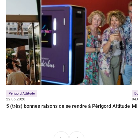
Périgord Attitude
Bo
22.06.2026
04.
5 (très) bonnes raisons de se rendre à Périgord Attitude
Mi