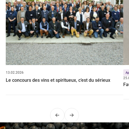
13.02.2026
Ap
25.
Le concours des vins et spiritueux, c’est du sérieux
Fa
Précédent
Suivant