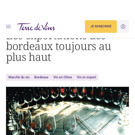
Accueil
Les exportations des bordeaux toujours au plus haut
JE M'ABONNE
JE M'ID
Les exportations des
bordeaux toujours au
plus haut
Marché du vin
Bordeaux
Vin en Chine
Vin et export