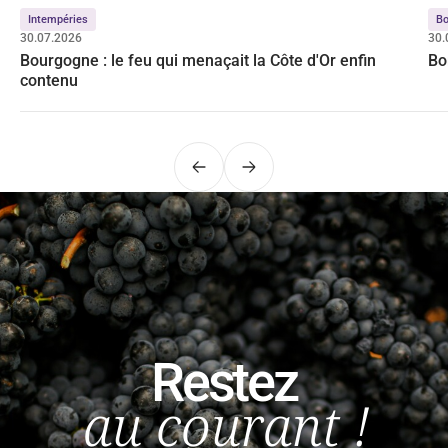
Intempéries
Bo
30.07.2026
30.
Bourgogne : le feu qui menaçait la Côte d'Or enfin
Bo
contenu
Précédent
Suivant
Restez
au courant !