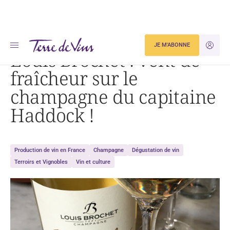
Accueil
Louis Brochet : vent de fraîcheur sur le champagne du capitaine Haddock !
JE M'ABONNE
JE M'ID
Louis Brochet : vent de
fraîcheur sur le
champagne du capitaine
Haddock !
Production de vin en France
Champagne
Dégustation de vin
Terroirs et Vignobles
Vin et culture