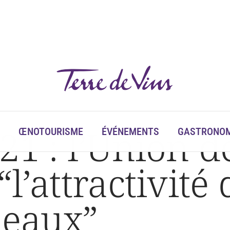
é des Grands Crus de Bordeaux »
21 : l’Union 
ŒNOTOURISME
ÉVÉNEMENTS
GASTRONOM
l’attractivité
deaux”