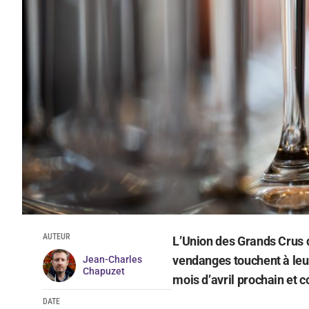
AUTEUR
L’Union des Grands Crus d
vendanges touchent à leur
Jean-Charles
Chapuzet
mois d’avril prochain et 
DATE