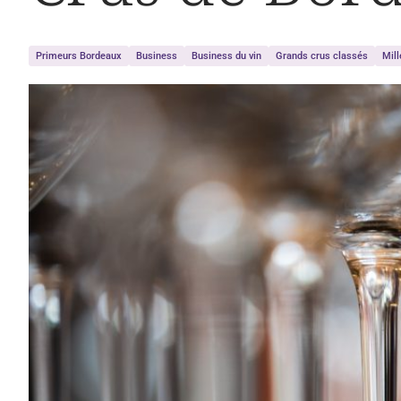
Primeurs Bordeaux
Business
Business du vin
Grands crus classés
Mil