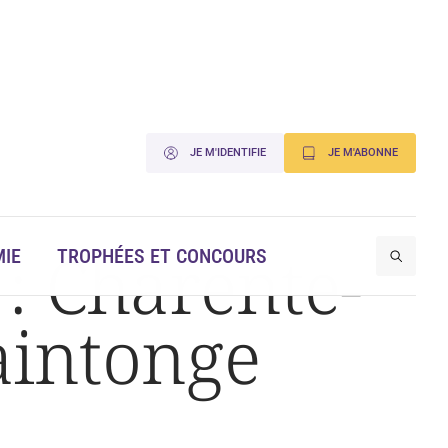
JE M'IDENTIFIE
JE M'ABONNE
 : Charente-
IE
TROPHÉES ET CONCOURS
Saintonge