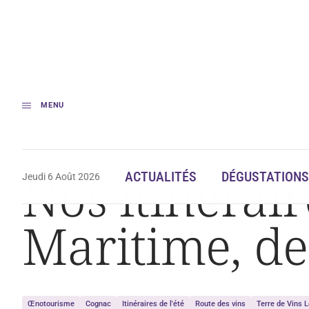
MENU
Accueil
Nos itinéraires de l’été #15 : Charente-Maritime, de l’Aunis à la 
Nos itinérair
ACTUALITÉS
DÉGUSTATIONS
Jeudi 6 Août 2026
Maritime, de
Œnotourisme
Cognac
Itinéraires de l'été
Route des vins
Terre de Vins 