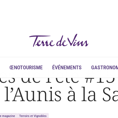
Saintonge
es de l’été #15
ŒNOTOURISME
ÉVÉNEMENTS
GASTRONOM
 l’Aunis à la 
Le magazine
Terroirs et Vignobles