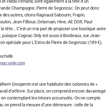
an et Pablo Ferrand, sont également à la tête d’un
rande Champagne, Pierre de Segonzac. On peut donc
ux des autres, citons Ragnaud Sabourin, Frapin,
aulon, Jean Fillioux, Delamain, Hine, AE DOR, Paul
r la tête… C’est un vrai pari de proposer une boutique axée
 puisque Cognac Only est aussi à Bordeaux, rue Jean-
 spéciale pour L’Extra de Pierre de Segonzac (189 €),
ochelle
nac-only.com
ilhem Grosperrin est une habituée des colonnes de «
ravail d’orfèvre. Sur place, on comprend encore davantage
lle en contemplant les trésors accumulés. On ne compte
rus, on prend la mesure d’une démesure : celle de la