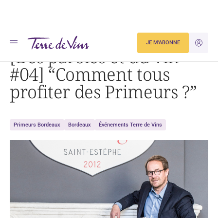
Accueil
[Des paroles et du vin #04] « Comment tous profiter des Primeurs ? »
JE M'ABONNE
JE M'ID
[Des paroles et du vin
#04] “Comment tous
profiter des Primeurs ?”
Primeurs Bordeaux
Bordeaux
Événements Terre de Vins