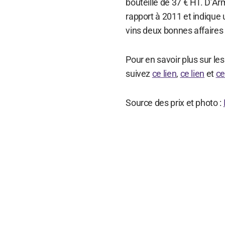
bouteille de 37 € HT. D’A
rapport à 2011 et indique u
vins deux bonnes affaires 
Pour en savoir plus sur le
suivez
ce lien
,
ce lien
et
ce
Source des prix et photo :