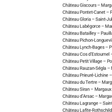
Château Giscours – Margau
Château Pontet-Canet – Pau
Château Gloria – Saint-Jul
Château Labégorce – Marga
Château Batailley – Pauilla
Château Pichon-Longueville
Château Lynch-Bages – Paui
Château Cos d’Estournel –
Château Petit Village – Po
Château Rauzan-Ségla – M
Château Prieuré-Lichine –
Château du Tertre – Margau
Château Siran – Margaux 20
Château d’Arsac – Margaux
Château Lagrange – Saint-J
Château Lafite-Rothschild 