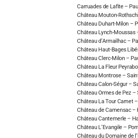
Carruades de Lafite – Paui
Château Mouton-Rothschild
Château Duhart-Milon – Pau
Château Lynch-Moussas – P
Château d’Armailhac – Paui
Château Haut-Bages Libéral
Château Clerc-Milon – Paui
Château La Fleur Peyrabon 
Château Montrose – Saint-
Château Calon-Ségur – Sai
Château Ormes de Pez – Sa
Château La Tour Carnet – 
Château de Camensac – Ha
Château Cantemerle – Haut
Château L’Evangile – Pome
Château du Domaine de l’E