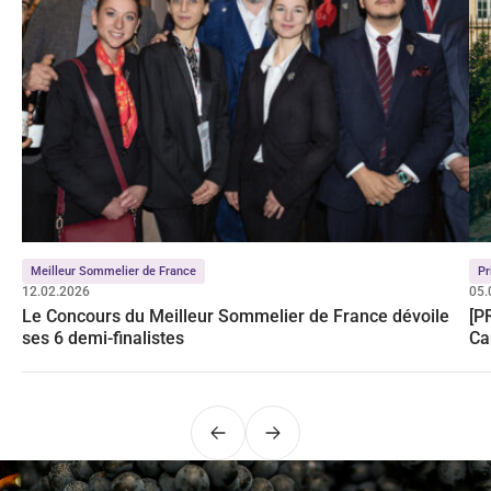
Meilleur Sommelier de France
Pr
12.02.2026
05.
Le Concours du Meilleur Sommelier de France dévoile
[P
ses 6 demi-finalistes
Ca
Po
Précédent
Suivant