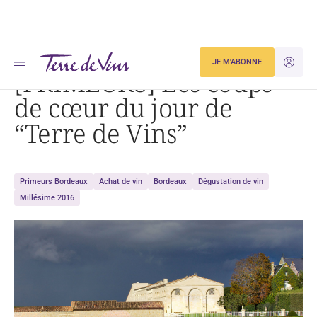
Accueil
[PRIMEURS] Les coups de cœur du jour de « Terre de Vins »
JE M'ABONNE
JE M'ID
[PRIMEURS] Les coups
de cœur du jour de
“Terre de Vins”
Primeurs Bordeaux
Achat de vin
Bordeaux
Dégustation de vin
Millésime 2016