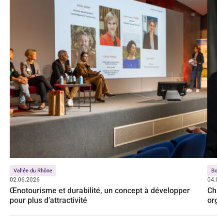
Vallée du Rhône
Bo
02.06.2026
04.
Œnotourisme et durabilité, un concept à développer
Ch
pour plus d’attractivité
or