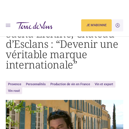
Accueil
Sacha Lichine, Château d’Esclans : « Devenir une véritable marque internationale »
JE M'ABONNE
JE M'ID
Sacha Lichine, Château
d’Esclans : “Devenir une
véritable marque
internationale”
Provence
Personnalités
Production de vin en France
Vin et export
Vin rosé