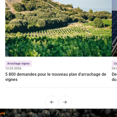
Arrachage vignes
C
12.03.2026
04.
5 800 demandes pour le nouveau plan d'arrachage de
De
vignes
du
Précédent
Suivant