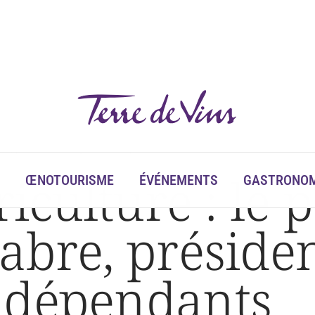
Fabre, président des Vignerons Indépendants
riculture : le 
ŒNOTOURISME
ÉVÉNEMENTS
GASTRONOM
abre, préside
ndépendants