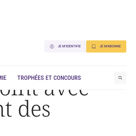
JE M'IDENTIFIE
JE M'ABONNE
point avec
IE
TROPHÉES ET CONCOURS
nt des