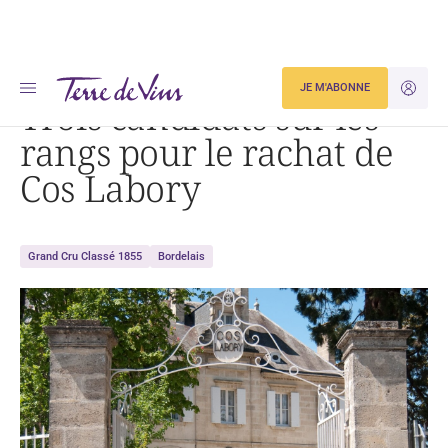
Accueil
Trois candidats sur les rangs pour le rachat de Cos Labory
JE M'ABONNE
JE M'ID
Trois candidats sur les
rangs pour le rachat de
Cos Labory
Grand Cru Classé 1855
Bordelais