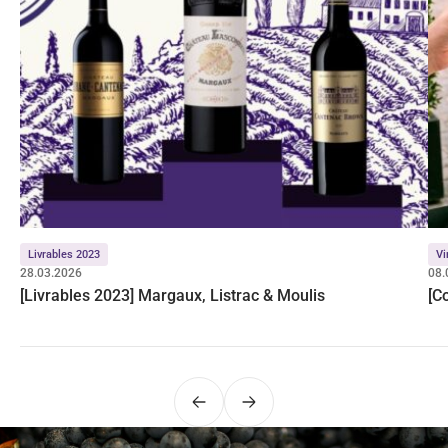
Livrables 2023
Vi
28.03.2026
08.
[Livrables 2023] Margaux, Listrac & Moulis
[C
Précédent
Suivant