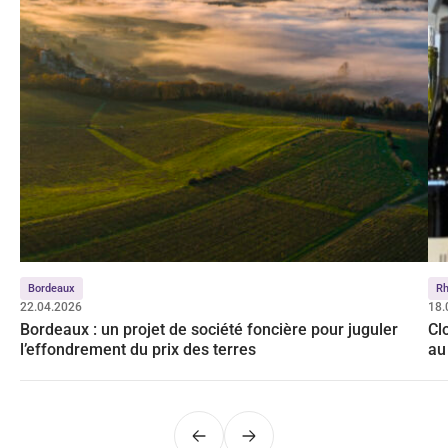
Bordeaux
R
22.04.2026
18.
Bordeaux : un projet de société foncière pour juguler
Cl
l’effondrement du prix des terres
au
Précédent
Suivant