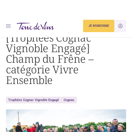
Accueil
Actualités
JE M'ABONNE
JE M'ID
[Trophées Cognac Vignoble Engagé] Champ du Frêne – catégorie Vivre Ensemble
[Trophées Cognac
Vignoble Engagé]
Champ du Frêne –
catégorie Vivre
Ensemble
Trophées Cognac Vignoble Engagé
Cognac