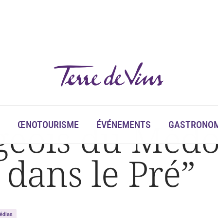
geois du Médo
ŒNOTOURISME
ÉVÉNEMENTS
GASTRONOM
 dans le Pré”
édias