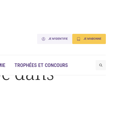
JE M'IDENTIFIE
JE M'ABONNE
c dans
IE
TROPHÉES ET CONCOURS