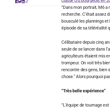
classé cru bourgeois en 2
“Dans mon portrait, M6 a m
recherche. C’était assez drô
bousculé les plannings et 
épisode de sa téléréalité 
Célibataire depuis cinq a
seule de se lancer dans l’a
agriculteurs étaient mis en
trompeur. On voit très bien
rencontre des gens, bien sû
chose.” Alors pourquoi pas
“Très belle expérience”
“L’équipe de tournage est 