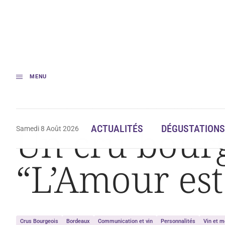
MENU
Accueil
Un cru bourgeois du Médoc dans « L’Amour est dans le Pré »
Un cru bour
ACTUALITÉS
DÉGUSTATIONS
Samedi 8 Août 2026
“L’Amour est
Crus Bourgeois
Bordeaux
Communication et vin
Personnalités
Vin et m