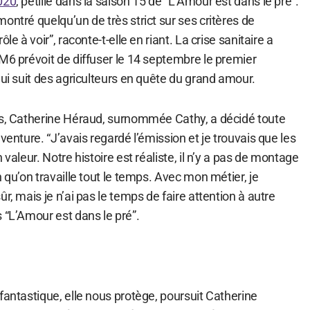
020
, pétille dans la saison 15 de “L’Amour est dans le pré”.
ontré quelqu’un de très strict sur ses critères de
le à voir”, raconte-t-elle en riant. La crise sanitaire a
M6 prévoit de diffuser le 14 septembre le premier
qui suit des agriculteurs en quête du grand amour.
ns, Catherine Héraud, surnommée Cathy, a décidé toute
venture. “J’avais regardé l’émission et je trouvais que les
 valeur. Notre histoire est réaliste, il n’y a pas de montage
 qu’on travaille tout le temps. Avec mon métier, je
r, mais je n’ai pas le temps de faire attention à autre
 “L’Amour est dans le pré”.
fantastique, elle nous protège, poursuit Catherine