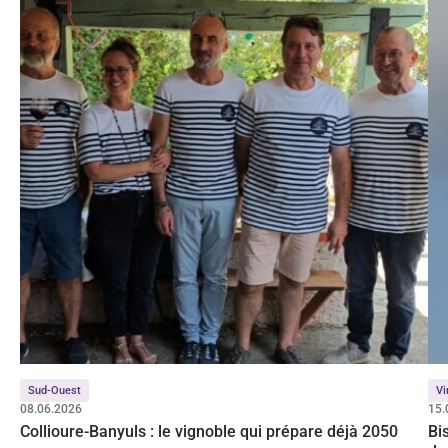
Sud-Ouest
Vi
08.06.2026
15.
Collioure-Banyuls : le vignoble qui prépare déjà 2050
Bi