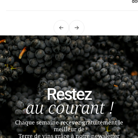
do
Précédent
Suivant
Restez
au courant !
Chaque semaine recevez gratuitement le
meilleur de
Terre de vins grâce à notre newsletter