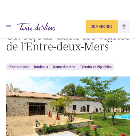
Accueil
Un séjour dans les vignes de l’Entre-deux-Mers
JE M'ABONNE
JE M'ID
Un séjour dans les vignes
de l’Entre-deux-Mers
Œnotourisme
Bordeaux
Route des vins
Terroirs et Vignobles