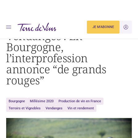
Accueil
Vendanges : En Bourgogne, l’interprofession annonce « de grands rouges »
JE M'ABONNE
JE M'ID
Vendanges : En
Bourgogne,
l’interprofession
annonce “de grands
rouges”
Bourgogne
Millésime 2020
Production de vin en France
Terroirs et Vignobles
Vendanges
Vin et rendement