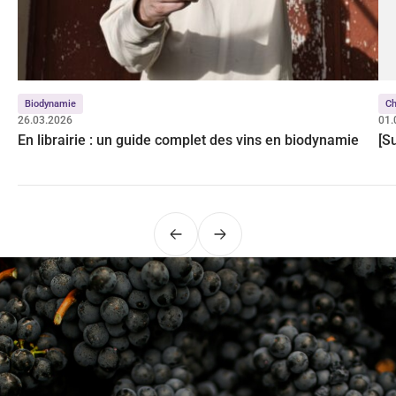
Biodynamie
C
26.03.2026
01.
En librairie : un guide complet des vins en biodynamie
[S
Précédent
Suivant